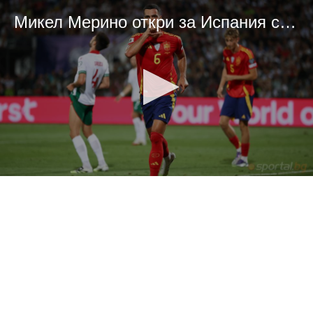
Микел Мерино откри за Испания срещу България
0
seconds
of
0
seconds