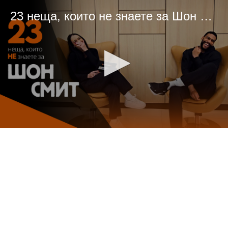
23 неща, които не знаете за Шон Смит
0
seconds
of
0
seconds