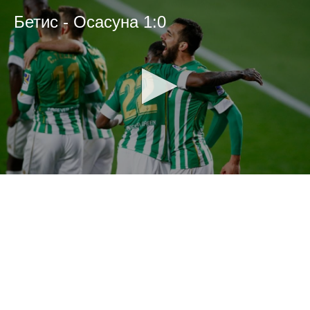
Бетис - Осасуна 1:0
0
seconds
of
0
seconds