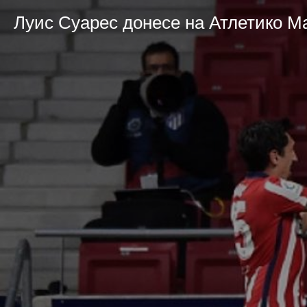
Луис Суарес донесе на Атлетико М