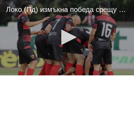
Локо (Пд) измъкна победа срещу Ботев (Вр), Домо пропусна дузпа
0
seconds
of
0
seconds