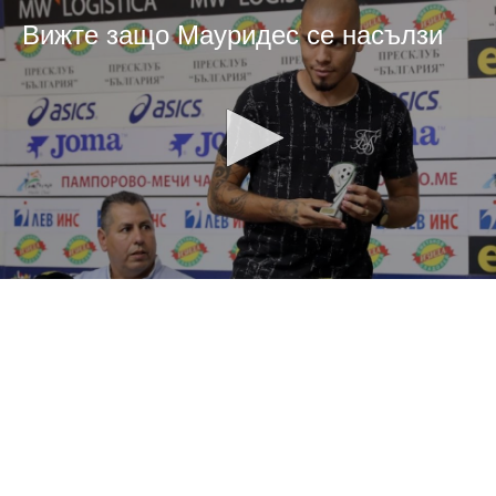
Вижте защо Мауридес се насълзи
0
seconds
of
0
seconds