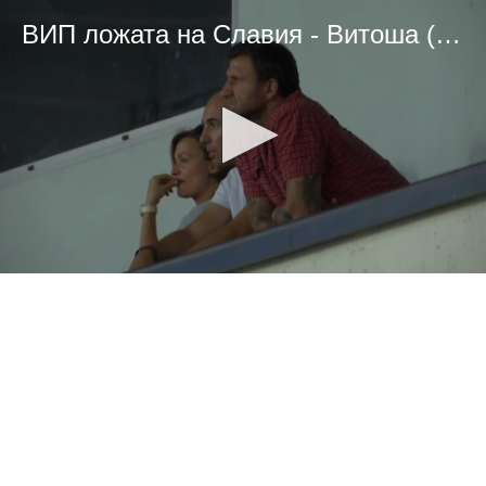
ВИП ложата на Славия - Витоша (Бистрица)
0
seconds
of
0
seconds