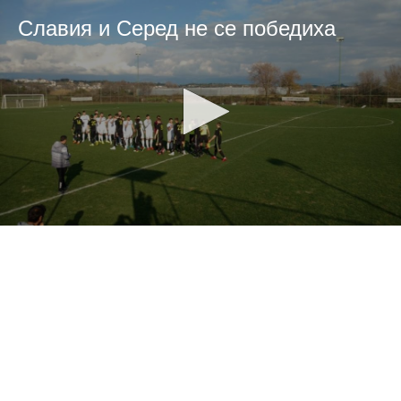
Славия и Серед не се победиха
0
seconds
of
0
seconds