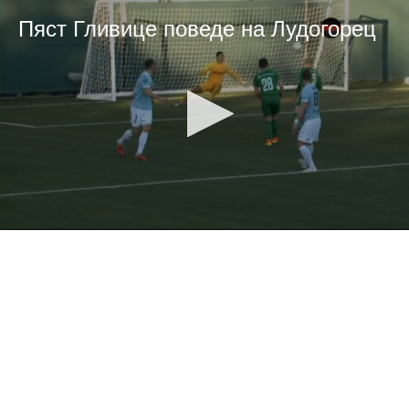
Пяст Гливице поведе на Лудогорец
0
seconds
of
0
seconds